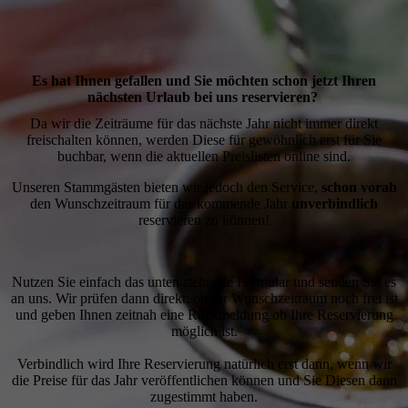
Es hat Ihnen gefallen und Sie möchten schon jetzt Ihren
nächsten Urlaub bei uns reservieren?
Da wir die Zeiträume für das nächste Jahr nicht immer direkt
freischalten können, werden Diese für gewöhnlich erst für Sie
buchbar, wenn die aktuellen Preislisten online sind.
Unseren Stammgästen bieten wir jedoch den Service,
schon vorab
den Wunschzeitraum für das kommende Jahr
unverbindlich
reservieren zu können!
Nutzen Sie einfach das unten stehende Formular und senden Sie es
an uns. Wir prüfen dann direkt, ob Ihr Wunschzeitraum noch frei ist
und geben Ihnen zeitnah eine Rückmeldung ob Ihre Reservierung
möglich ist.
Verbindlich wird Ihre Reservierung natürlich erst dann, wenn wir
die Preise für das Jahr veröffentlichen können und Sie Diesen dann
zugestimmt haben.